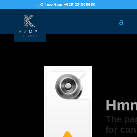
Office Hour +6281231368680